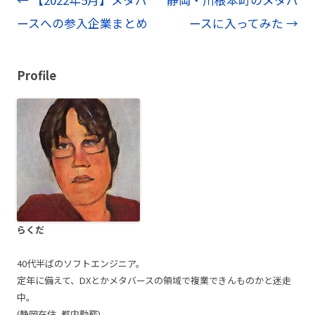
稿
ースへの参入企業まとめ
ースに入ってみた
→
ナ
ビ
Profile
ゲ
ー
シ
ョ
ン
らくだ
40代半ばのソフトエンジニア。
定年に備えて、DXとかメタバースの領域で複業できんものかと迷走
中。
(静岡在住, 都内勤務)