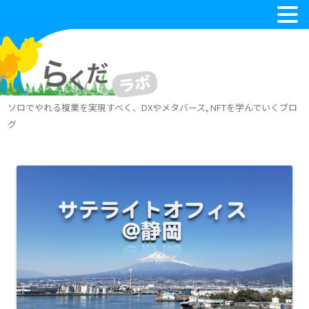
ソロでやれる複業を実現すべく、DXやメタバース, NFTを学んでいくブロ
グ
コ
ン
テ
ン
ツ
へ
ス
キ
ッ
プ