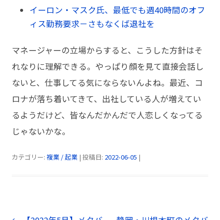
イーロン・マスク氏、最低でも週40時間のオフ
ィス勤務要求－さもなくば退社を
マネージャーの立場からすると、こうした方針はそ
れなりに理解できる。やっぱり顔を見て直接会話し
ないと、仕事してる気にならないんよね。最近、コ
ロナが落ち着いてきて、出社している人が増えてい
るようだけど、皆なんだかんだで人恋しくなってる
じゃないかな。
カテゴリー:
複業 / 起業
| 投稿日:
2022-06-05
|
投
←
【2022年5月】メタバ
静岡・川根本町のメタバ