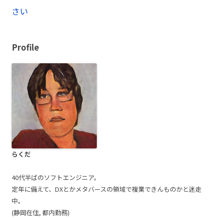
ナ
さい
ビ
ゲ
Profile
ー
シ
ョ
ン
らくだ
40代半ばのソフトエンジニア。
定年に備えて、DXとかメタバースの領域で複業できんものかと迷走
中。
(静岡在住, 都内勤務)