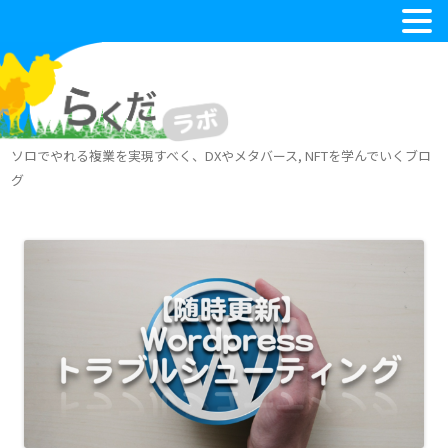
ソロでやれる複業を実現すべく、DXやメタバース, NFTを学んでいくブロ
グ
コ
ン
テ
ン
ツ
へ
ス
キ
ッ
プ