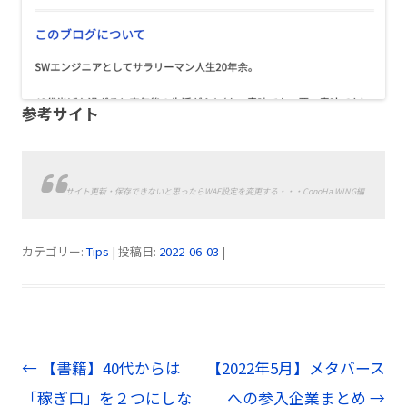
参考サイト
サイト更新・保存できないと思ったらWAF設定を変更する・・・ConoHa WING編
カテゴリー:
Tips
| 投稿日:
2022-06-03
|
投
←
【書籍】40代からは
【2022年5月】メタバース
稿
「稼ぎ口」を２つにしな
への参入企業まとめ
→